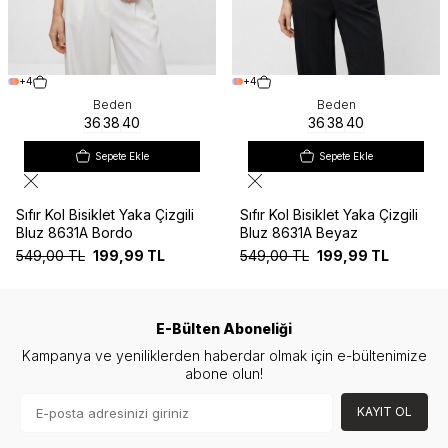
+4
+4
Beden
Beden
36
38
40
36
38
40
Sepete Ekle
Sepete Ekle
Sıfır Kol Bisiklet Yaka Çizgili
Sıfır Kol Bisiklet Yaka Çizgili
Bluz 8631A Bordo
Bluz 8631A Beyaz
549,00
TL
199,99
TL
549,00
TL
199,99
TL
E-Bülten Aboneliği
Kampanya ve yeniliklerden haberdar olmak için e-bültenimize
abone olun!
KAYIT OL