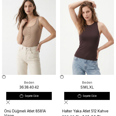
Beden
Beden
36
38
40
42
S
M
L
XL
Sepete Ekle
Sepete Ekle
Önü Düğmeli Atlet 8581A
Halter Yaka Atlet 512 Kahve
Vizon