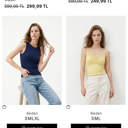
599,00
TL
249,99
TL
599,00
TL
299,99
TL
Beden
Beden
S
M
L
XL
S
M
L