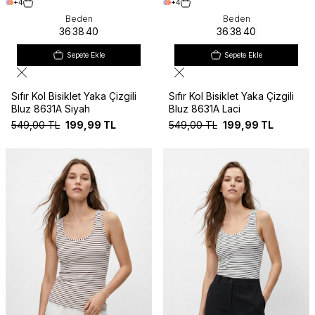
+4
+4
Beden
Beden
36
38
40
36
38
40
Sepete Ekle
Sepete Ekle
Sıfır Kol Bisiklet Yaka Çizgili
Sıfır Kol Bisiklet Yaka Çizgili
Bluz 8631A Siyah
Bluz 8631A Laci
549,00
TL
199,99
TL
549,00
TL
199,99
TL