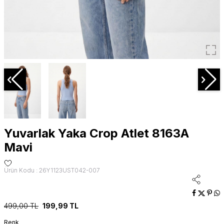
Yuvarlak Yaka Crop Atlet 8163A
Mavi
Ürün Kodu : 26Y1123UST042-007
499,00
TL
199,99
TL
Renk