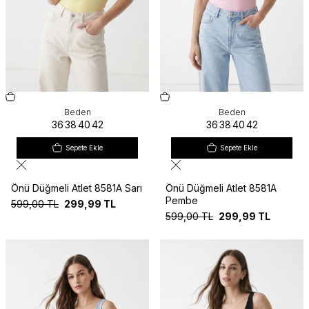
Beden
Beden
36
38
40
42
36
38
40
42
Sepete Ekle
Sepete Ekle
Önü Düğmeli Atlet 8581A Sarı
Önü Düğmeli Atlet 8581A
Pembe
599,00
TL
299,99
TL
599,00
TL
299,99
TL