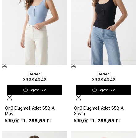
Beden
Beden
36
38
40
42
36
38
40
42
Sepete Ekle
Sepete Ekle
Önü Düğmeli Atlet 8581A
Önü Düğmeli Atlet 8581A
Mavi
Siyah
599,00
TL
299,99
TL
599,00
TL
299,99
TL