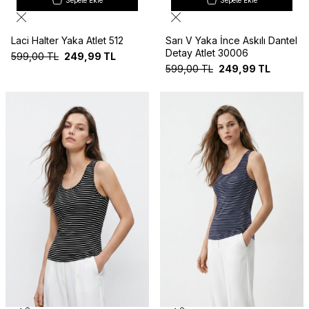
Sepete Ekle
Sepete Ekle
Laci Halter Yaka Atlet 512
Sarı V Yaka İnce Askılı Dantel
Detay Atlet 30006
599,00
TL
249,99
TL
599,00
TL
249,99
TL