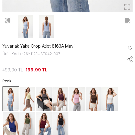
Yuvarlak Yaka Crop Atlet 8163A Mavi
Ürün Kodu : 26Y1123UST042-007
499,00
TL
199,99
TL
Renk