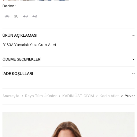
Beden :
36
38
40
42
ÜRÜN AÇIKLAMASI
8163A Yuvarlak Yaka Crop Atlet
ÖDEME SEÇENEKLERI
İADE KOŞULLARI
Anasayfa
Rays Tüm Ürünler
KADIN ÜST GİYİM
Kadın Atlet
Yuvarl