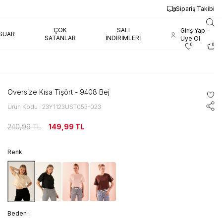
Sipariş Takibi
ÇOK
SALI
Giriş Yap -
SUAR
SATANLAR
İNDIRIMLERI
Üye Ol
0
0
Oversize Kısa Tişört - 9408 Bej
Ürün Kodu : 23Y1123UST053-023
240,99
TL
149,99
TL
Renk
Beden :