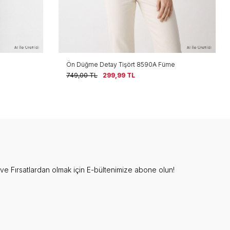
üme
Polo Yaka Kısa Kol Crop Tişört 26651 Vizon
874,00
TL
349,99
TL
e Fırsatlardan olmak için E-bültenimize abone olun!