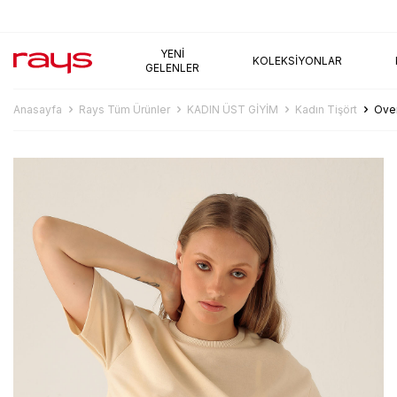
AYNI GÜN KARGO
YENI
KOLEKSIYONLAR
GELENLER
Anasayfa
Rays Tüm Ürünler
KADIN ÜST GİYİM
Kadın Tişört
Over