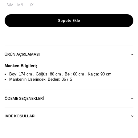
S/M
M/L
L/XL
Sepete Ekle
ÜRÜN AÇIKLAMASI
Manken Bilgileri;
Boy: 174 cm , Göğüs: 80 cm , Bel: 60 cm , Kalça: 90 cm
Mankenin Üzerindeki Beden: 36 / S
ÖDEME SEÇENEKLERI
İADE KOŞULLARI