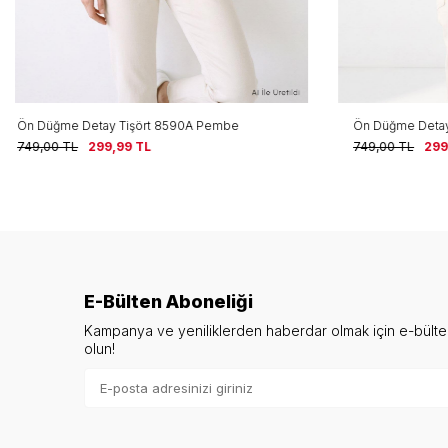
Ön Düğme Detay Tişört 8590A Gri
Ön Düğme Det
749,00
TL
299,99
TL
749,00
TL
2
E-Bülten Aboneliği
Kampanya ve yeniliklerden haberdar olmak için e-bült
olun!