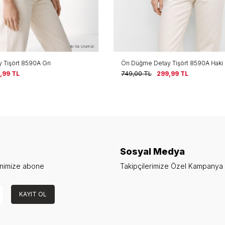
ay Tişört 8590A Haki
Ön Düğme Detay Tişört 8590A F
99,99
TL
749,00
TL
299,99
TL
Sosyal Medya
enimize abone
Takipçilerimize Özel Kampanya v
KAYIT OL