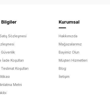
Bilgiler
Kurumsal
Satış Sözleşmesi
Hakkımızda
özleşmesi
Mağazalarımız
e Güvenlik
Bayimiz Olun
e İade Koşulları
Müşteri Hizmetleri
Teslimat Koşulları
Blog
itikası
İletişim
ınlatma Metni
akibi