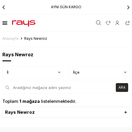
AYNI GÜN KARGO
0
0
Anasayfa
Rays Newroz
Rays Newroz
İl
ARA
Toplam
1 mağaza
listelenmektedir.
Rays Newroz