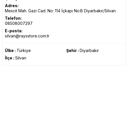
Adres:
Mescit Mah. Gazi Cad. No: 114 İçkapı No:B Diyarbakır/Silvan
Telefon:
08508007297
E-posta:
silvan@raysstore.com.tr
Ülke :
Türkiye
Şehir :
Diyarbakır
İlçe :
Silvan