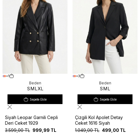
+1
+3
Beden
Beden
S
M
L
XL
S
M
L
Sepete Ekle
Sepete Ekle
Siyah Leopar Garnili Cepli
Çizgili Kol Apolet Detay
Deri Ceket 1929
Ceket 1616 Siyah
3.599,00
TL
999,99
TL
1.049,00
TL
499,00
TL