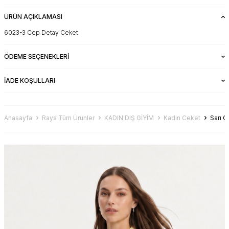
ÜRÜN AÇIKLAMASI
6023-3 Cep Detay Ceket
ÖDEME SEÇENEKLERI
İADE KOŞULLARI
Anasayfa
Rays Tüm Ürünler
KADIN DIŞ GİYİM
Kadın Ceket
Sarı 