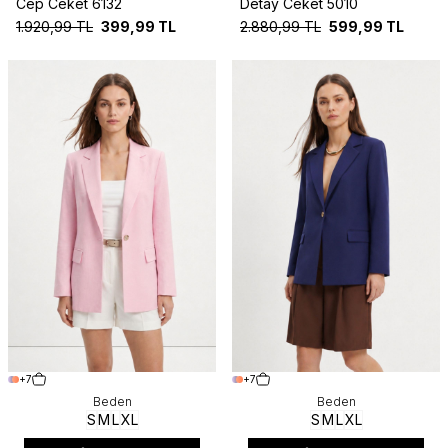
Cep Ceket 6132
Detay Ceket 5010
1.920,99
TL
399,99
TL
2.880,99
TL
599,99
TL
+7
+7
Beden
Beden
S
M
L
XL
S
M
L
XL