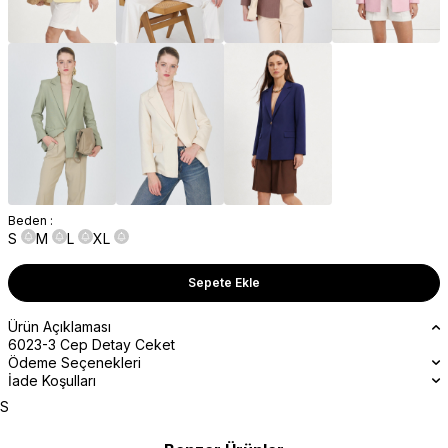
Beden :
S
M
L
XL
Sepete Ekle
Ürün Açıklaması
6023-3 Cep Detay Ceket
Ödeme Seçenekleri
İade Koşulları
S