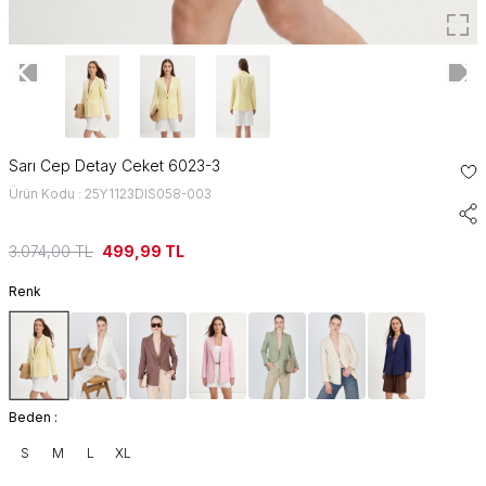
Sarı Cep Detay Ceket 6023-3
Ürün Kodu : 25Y1123DIS058-003
3.074,00
TL
499,99
TL
Renk
Beden :
S
M
L
XL