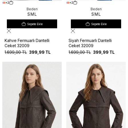
+2
+2
Beden
Beden
S
M
L
S
M
L
Sepete Ekle
Sepete Ekle
Kahve Fermuarlı Dantelli
Siyah Fermuarlı Dantelli
Ceket 32009
Ceket 32009
1.699,00
TL
399,99
TL
1.699,00
TL
399,99
TL