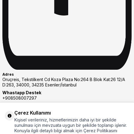
Adres
Oruçreis, Tekstilkent Cd Koza Plaza No:264 B Blok Kat:26 12/A
D:263, 34000, 34235 Esenler/İstanbul
Whastapp Destek
+908508007297
Müşteri Hizmetleri
08508007297
Çerez Kullanımı
E-Posta
Kişisel verileriniz, hizmetlerimizin daha iyi bir şekilde
eticaret@rays.com.tr
sunulması için mevzuata uygun bir şekilde toplanıp işlenir.
Konuyla ilgili detaylı bilgi almak için Çerez Politikasını