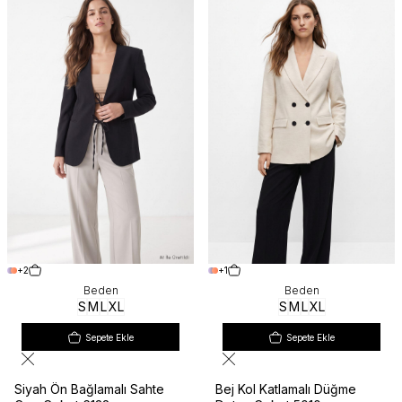
+2
+1
Beden
Beden
S
M
L
XL
S
M
L
XL
Sepete Ekle
Sepete Ekle
Siyah Ön Bağlamalı Sahte
Bej Kol Katlamalı Düğme