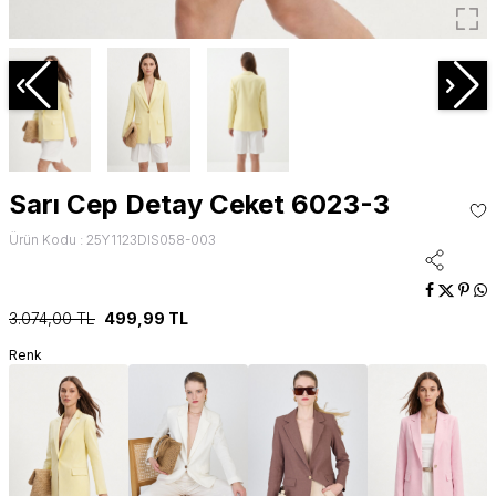
Sarı Cep Detay Ceket 6023-3
Ürün Kodu : 25Y1123DIS058-003
3.074,00
TL
499,99
TL
Renk