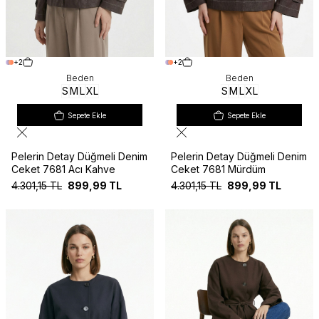
+2
+2
Beden
Beden
S
M
L
XL
S
M
L
XL
Sepete Ekle
Sepete Ekle
Pelerin Detay Düğmeli Denim
Pelerin Detay Düğmeli Denim
Ceket 7681 Acı Kahve
Ceket 7681 Mürdüm
4.301,15
TL
899,99
TL
4.301,15
TL
899,99
TL