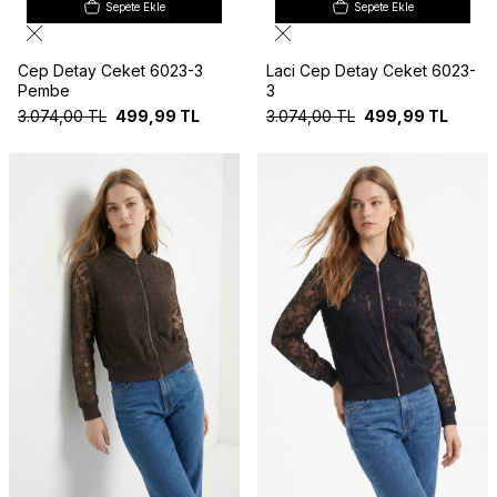
Sepete Ekle
Sepete Ekle
Cep Detay Ceket 6023-3
Laci Cep Detay Ceket 6023-
Pembe
3
3.074,00
TL
499,99
TL
3.074,00
TL
499,99
TL