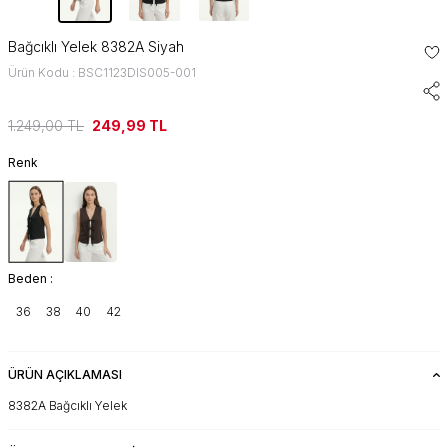
Bağcıklı Yelek 8382A Siyah
Ürün Kodu : BSC1123DIS005-001
1.249,00
TL
249,99
TL
Renk
Beden :
36
38
40
42
ÜRÜN AÇIKLAMASI
8382A Bağcıklı Yelek