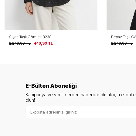
Siyah Taşlı Gömlek 8238
Beyaz Taşlı G
2.249,00
TL
449,99
TL
2.249,00
TL
E-Bülten Aboneliği
Kampanya ve yeniliklerden haberdar olmak için e-bült
olun!