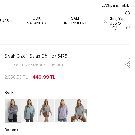
AYNI GÜN KARGO
Sipariş Takibi
ÇOK
SALI
Giriş Yap -
SUAR
SATANLAR
İNDIRIMLERI
Üye Ol
0
0
Siyah Çizgili Salaş Gömlek 5475
Ürün Kodu : 26Y1368UST005-001
2.056,55
TL
449,99
TL
Renk
Beden :