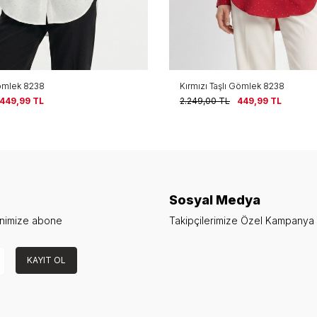
ömlek 8238
Kırmızı Taşlı Gömlek 8238
449,99
TL
2.249,00
TL
449,99
TL
Sosyal Medya
enimize abone
Takipçilerimize Özel Kampanya v
KAYIT OL