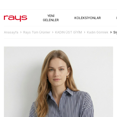
AYNI GÜN KARGO
YENI
KOLEKSIYONLAR
GELENLER
Anasayfa
Rays Tüm Ürünler
KADIN ÜST GİYİM
Kadın Gömlek
Si