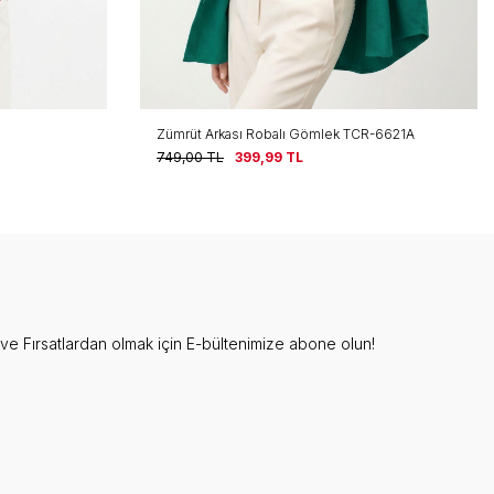
Zümrüt Arkası Robalı Gömlek TCR-6621A
749,00
TL
399,99
TL
e Fırsatlardan olmak için E-bültenimize abone olun!