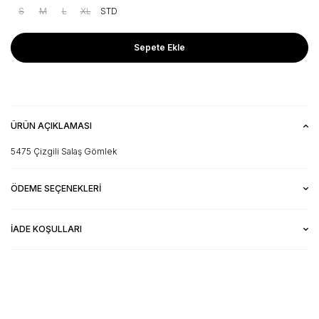
S
M
L
XL
STD
Sepete Ekle
ÜRÜN AÇIKLAMASI
5475 Çizgili Salaş Gömlek
ÖDEME SEÇENEKLERI
İADE KOŞULLARI