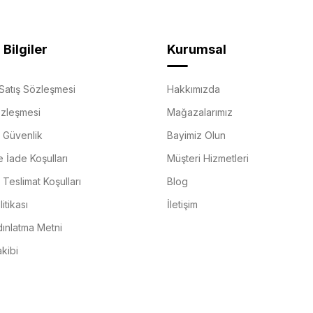
Bilgiler
Kurumsal
Satış Sözleşmesi
Hakkımızda
özleşmesi
Mağazalarımız
e Güvenlik
Bayimiz Olun
e İade Koşulları
Müşteri Hizmetleri
Teslimat Koşulları
Blog
itikası
İletişim
ınlatma Metni
akibi