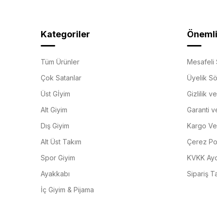
Kategoriler
Önemli 
Tüm Ürünler
Mesafeli 
Çok Satanlar
Üyelik S
Üst Gİyim
Gizlilik v
Alt Giyim
Garanti v
Dış Giyim
Kargo Ve 
Alt Üst Takım
Çerez Pol
Spor Giyim
KVKK Ayd
Ayakkabı
Sipariş T
İç Giyim & Pijama