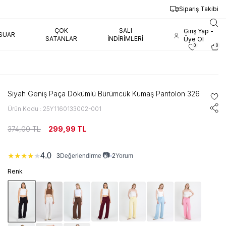
Sipariş Takibi
ÇOK
SALI
Giriş Yap -
SUAR
SATANLAR
İNDIRIMLERI
Üye Ol
0
0
Siyah Geniş Paça Dökümlü Bürümcük Kumaş Pantolon 326
Ürün Kodu : 25Y1160133002-001
374,00
TL
299,99
TL
📷
4.0
★
★
★
★
★
3
•
2
Yorum
Değerlendirme
Renk