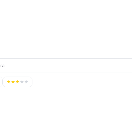
★
★
★
★
★