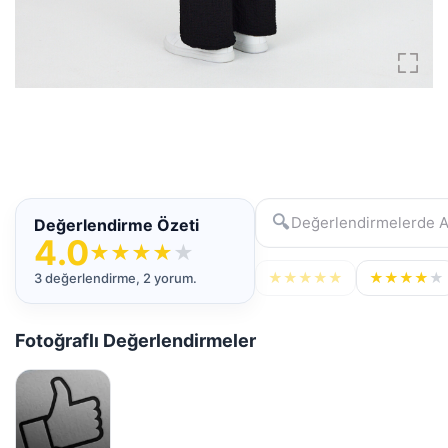
🔍
Değerlendirme Özeti
4.0
★
★
★
★
★
★
★
★
★
★
★
★
★
★
★
3 değerlendirme, 2 yorum.
Fotoğraflı Değerlendirmeler