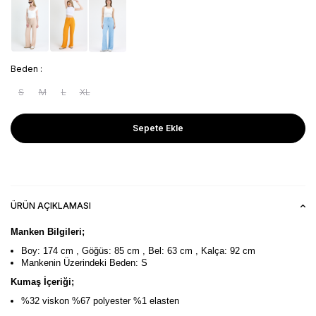
Beden :
S
M
L
XL
Sepete Ekle
ÜRÜN AÇIKLAMASI
Manken Bilgileri;
Boy: 174 cm , Göğüs: 85 cm , Bel: 63 cm , Kalça: 92 cm
Mankenin Üzerindeki Beden: S
Kumaş İçeriği;
%32 viskon %67 polyester %1 elasten