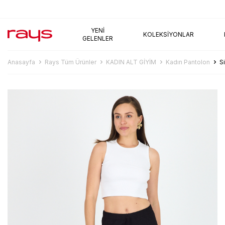
AYNI GÜN KARGO
YENI
KOLEKSIYONLAR
GELENLER
Anasayfa
Rays Tüm Ürünler
KADIN ALT GİYİM
Kadın Pantolon
S