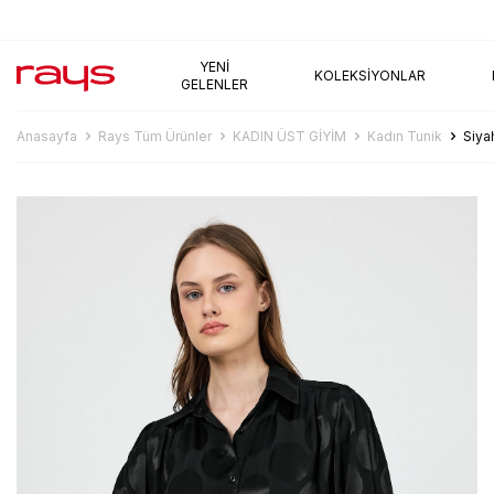
AYNI GÜN KARGO
YENI
KOLEKSIYONLAR
GELENLER
Anasayfa
Rays Tüm Ürünler
KADIN ÜST GİYİM
Kadın Tunik
Siya