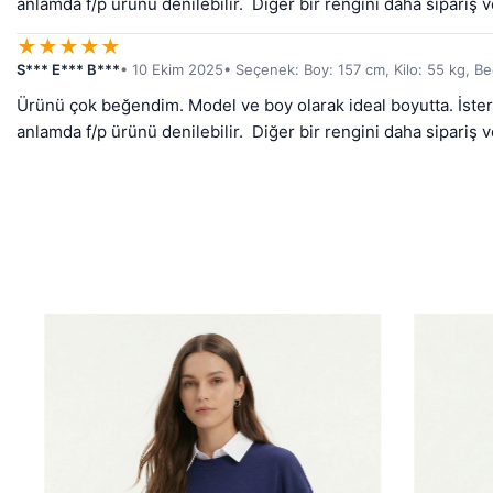
anlamda f/p ürünü denilebilir.  Diğer bir rengini daha sipariş v
★
★
★
★
★
S*** E*** B***
• 10 Ekim 2025
• Seçenek: Boy: 157 cm, Kilo: 55 kg, B
Ürünü çok beğendim. Model ve boy olarak ideal boyutta. İster pa
anlamda f/p ürünü denilebilir.  Diğer bir rengini daha sipariş v