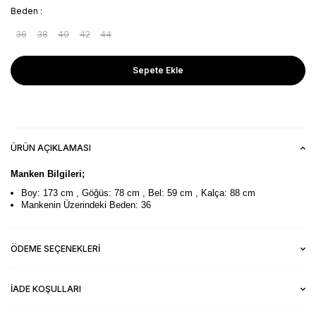
Beden :
36
38
40
42
44
Sepete Ekle
ÜRÜN AÇIKLAMASI
Manken Bilgileri;
Boy: 173 cm , Göğüs: 78 cm , Bel: 59 cm , Kalça: 88 cm
Mankenin Üzerindeki Beden: 36
ÖDEME SEÇENEKLERI
İADE KOŞULLARI