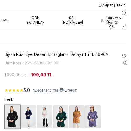
Sipariş Takibi
ÇOK
SALI
Giriş Yap -
SUAR
SATANLAR
İNDIRIMLERI
Üye Ol
0
0
Siyah Puantiye Desen İp Bağlama Detaylı Tunik 4690A
Ürün Kodu : 25Y1123UST087-001
1.920,99
TL
199,99
TL
📷
5.0
★
★
★
★
★
4
•
1
Yorum
Değerlendirme
Renk