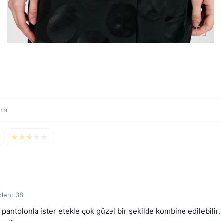
★
★
★
★
★
eden: 38
ntolonla ister etekle çok güzel bir şekilde kombine edilebilir. Bu