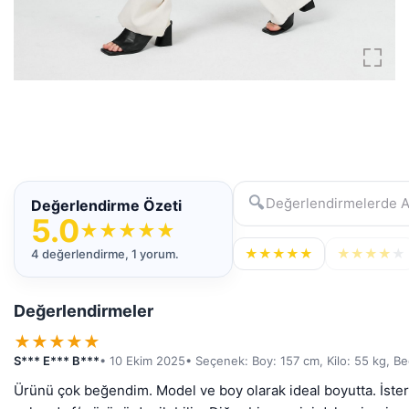
🔍
Değerlendirme Özeti
5.0
★
★
★
★
★
★
★
★
★
★
★
★
★
★
★
4 değerlendirme, 1 yorum.
Değerlendirmeler
★
★
★
★
★
S*** E*** B***
• 10 Ekim 2025
• Seçenek: Boy: 157 cm, Kilo: 55 kg, B
Ürünü çok beğendim. Model ve boy olarak ideal boyutta. İster pa