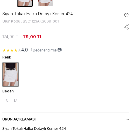
Siyah Tokalı Halka Detaylı Kemer 424
Ürün Kodu : BSC1123AKS069-001
174,00
TL
79,00
TL
📷
4.0
★
★
★
★
★
1
Değerlendirme
Renk
Beden :
S
M
L
ÜRÜN AÇIKLAMASI
Siyah Tokalı Halka Detaylı Kemer 424