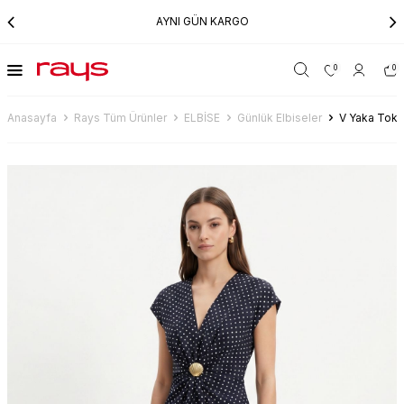
AYNI GÜN KARGO
0
0
Anasayfa
Rays Tüm Ürünler
ELBİSE
Günlük Elbiseler
V Yaka Tokal