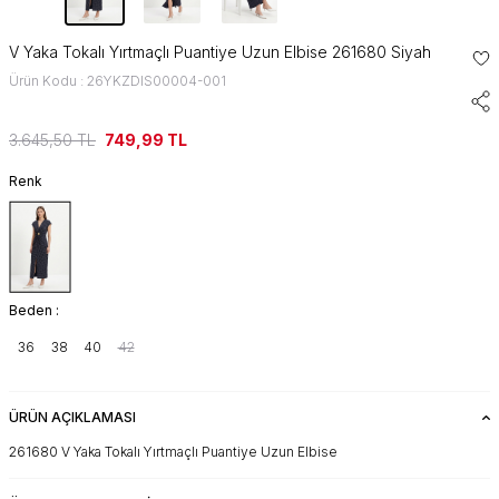
V Yaka Tokalı Yırtmaçlı Puantiye Uzun Elbise 261680 Siyah
Ürün Kodu : 26YKZDIS00004-001
3.645,50
TL
749,99
TL
Renk
Beden :
36
38
40
42
ÜRÜN AÇIKLAMASI
261680 V Yaka Tokalı Yırtmaçlı Puantiye Uzun Elbise