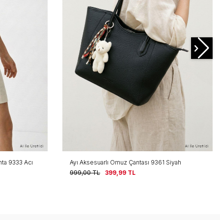
nta 9333 Acı
Ayı Aksesuarlı Omuz Çantası 9361 Siyah
999,00
TL
399,99
TL