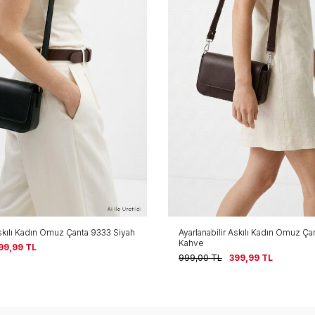
Askılı Kadın Omuz Çanta 9333 Siyah
Ayarlanabilir Askılı Kadın Omuz Ça
Kahve
99,99
TL
999,00
TL
399,99
TL