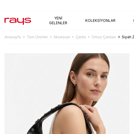
AYNI GÜN KARGO
YENI
KOLEKSIYONLAR
GELENLER
Anasayfa
Tüm Ürünler
Aksesuar
Çanta
Omuz Çantası
Siyah 