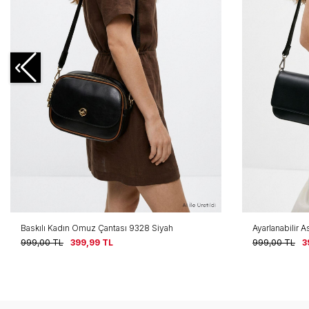
Baskılı Kadın Omuz Çantası 9328 Siyah
Ayarlanabilir 
999,00
TL
399,99
TL
999,00
TL
3