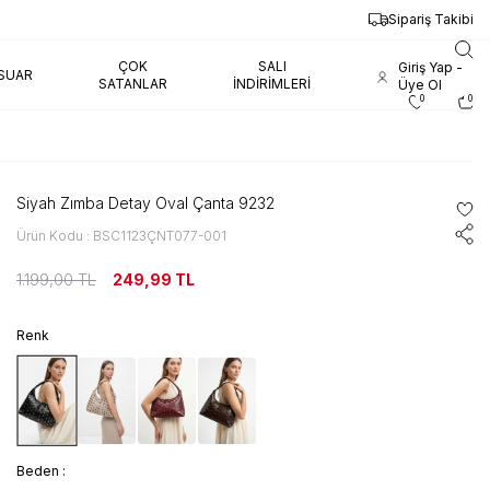
Sipariş Takibi
ÇOK
SALI
Giriş Yap -
SUAR
SATANLAR
İNDIRIMLERI
Üye Ol
0
0
Siyah Zımba Detay Oval Çanta 9232
Ürün Kodu : BSC1123ÇNT077-001
1.199,00
TL
249,99
TL
Renk
Beden :