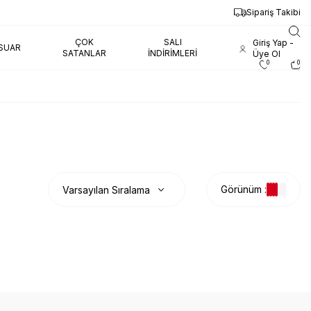
Sipariş Takibi
ÇOK
SALI
Giriş Yap -
SUAR
SATANLAR
İNDIRIMLERI
Üye Ol
0
0
Görünüm :