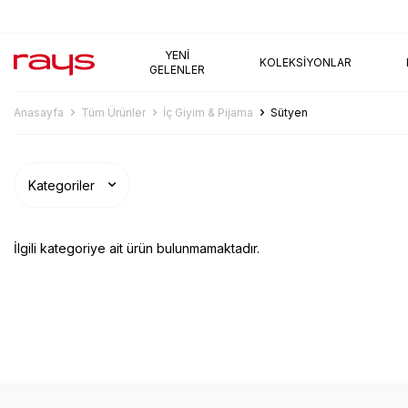
AYNI GÜN KARGO
YENI
KOLEKSIYONLAR
GELENLER
Anasayfa
Tüm Ürünler
İç Giyim & Pijama
Sütyen
Kategoriler
İlgili kategoriye ait ürün bulunmamaktadır.