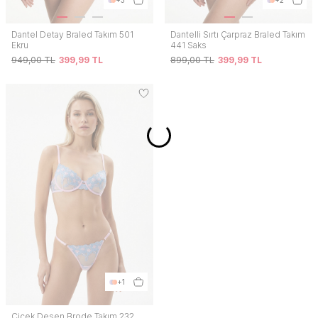
Dantel Detay Braled Takım 501
Dantelli Sırtı Çarpraz Braled Takım
Ekru
441 Saks
949,00
TL
399,99
TL
899,00
TL
399,99
TL
+1
Çiçek Desen Brode Takım 232