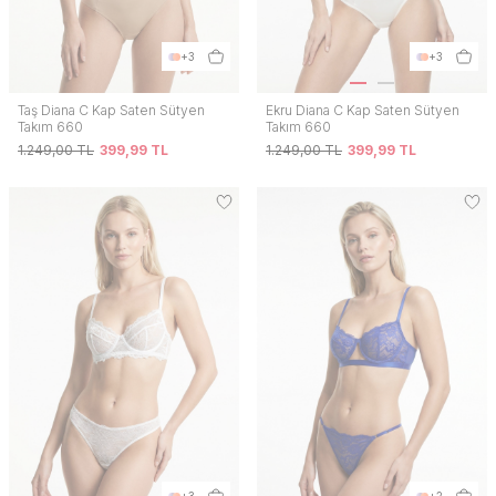
+3
+3
Taş Diana C Kap Saten Sütyen
Ekru Diana C Kap Saten Sütyen
Takım 660
Takım 660
1.249,00
TL
399,99
TL
1.249,00
TL
399,99
TL
+3
+2