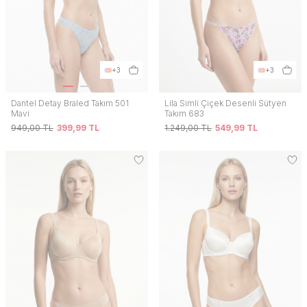
+3
+3
Dantel Detay Braled Takım 501
Lila Simli Çiçek Desenli Sütyen
Mavi
Takım 683
949,00
TL
399,99
TL
1.249,00
TL
549,99
TL