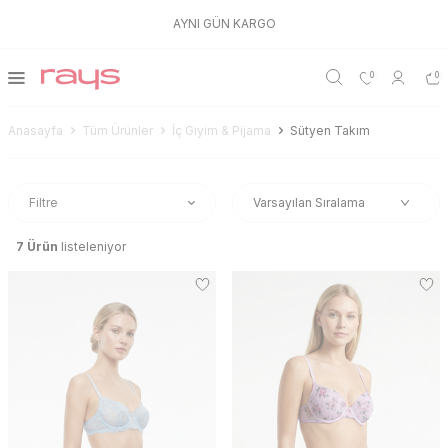
AYNI GÜN KARGO
0
0
Anasayfa
Tüm Ürünler
İç Giyim & Pijama
Sütyen Takım
Filtre
7
Ürün
listeleniyor