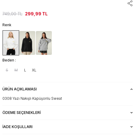
749,00
TL
299,99
TL
Renk
Beden :
S
M
L
XL
ÜRÜN AÇIKLAMASI
0308 Yazı Nakışlı Kapüşonlu Sweat
ÖDEME SEÇENEKLERI
İADE KOŞULLARI