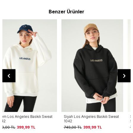
Benzer Ürünler
Siyah Los Angeles Baskılı Sweat
Siyah Cherry On Top Baskılı
1042
Sweat 1041
749,00
TL
399,99
TL
749,00
TL
399,99
TL