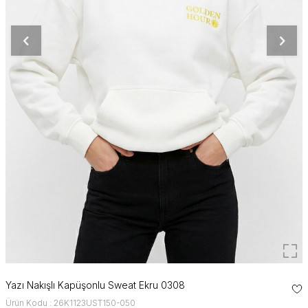
Yazı Nakışlı Kapüşonlu Sweat Ekru 0308
Ürün Kodu : 26K1123UST150-050