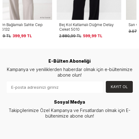
Bej Kol Katlamalı Düğme Detay
Sarı Cep Detay Ceket 6023-3
Ceket 5010
3.074,00
TL
499,99
TL
2.880,99
TL
599,99
TL
E-Bülten Aboneliği
Kampanya ve yeniliklerden haberdar olmak için e-bültenimize
abone olun!
KAYIT OL
Sosyal Medya
Takipçilerimize Özel Kampanya ve Fırsatlardan olmak için E-
bültenimize abone olun!