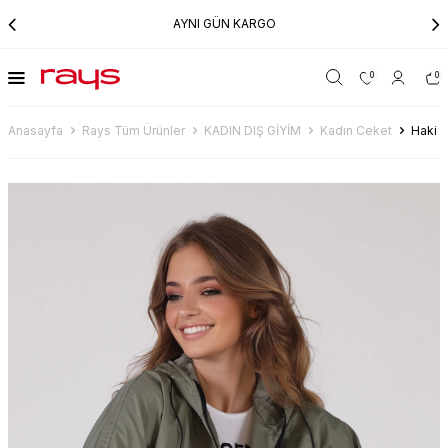
AYNI GÜN KARGO
0
0
Anasayfa
Rays Tüm Ürünler
KADIN DIŞ GİYİM
Kadın Ceket
Haki 