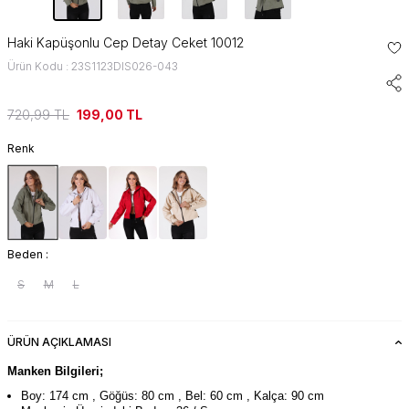
Haki Kapüşonlu Cep Detay Ceket 10012
Ürün Kodu : 23S1123DIS026-043
720,99
TL
199,00
TL
Renk
Beden :
S
M
L
ÜRÜN AÇIKLAMASI
Manken Bilgileri;
Boy: 174 cm , Göğüs: 80 cm , Bel: 60 cm , Kalça: 90 cm