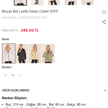
Beyaz Bel Lastik Detay Ceket 10011
Ürün Kodu : 23S1123DIS027-002
960,99
TL
249,00
TL
Renk
Beden :
S
M
L
ÜRÜN AÇIKLAMASI
Manken Bilgileri;
Boy: 174 cm , Göğüs: 80 cm , Bel: 60 cm , Kalça: 90 cm