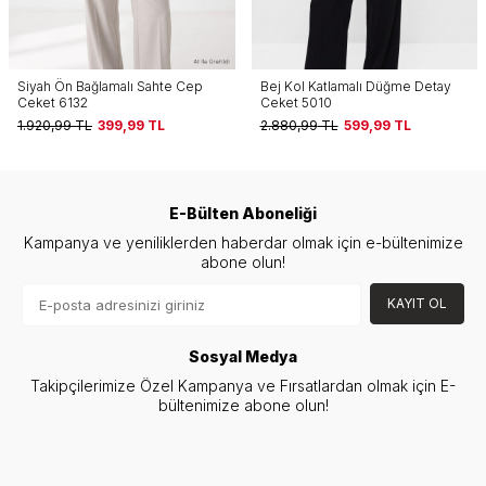
Bej Kol Katlamalı Düğme Detay
Sarı Cep Detay Ceket 6023-3
Ceket 5010
3.074,00
TL
499,99
TL
2.880,99
TL
599,99
TL
E-Bülten Aboneliği
Kampanya ve yeniliklerden haberdar olmak için e-bültenimize
abone olun!
KAYIT OL
Sosyal Medya
Takipçilerimize Özel Kampanya ve Fırsatlardan olmak için E-
bültenimize abone olun!