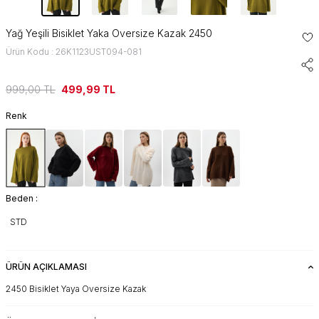
Yağ Yeşili Bisiklet Yaka Oversize Kazak 2450
Ürün Kodu : 26K1123UST094-081
999,00
TL
499,99
TL
Renk
Beden :
STD
ÜRÜN AÇIKLAMASI
2450 Bisiklet Yaya Oversize Kazak