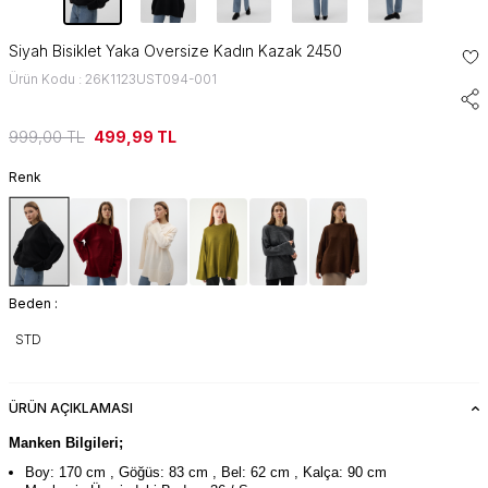
Siyah Bisiklet Yaka Oversize Kadın Kazak 2450
Ürün Kodu : 26K1123UST094-001
999,00
TL
499,99
TL
Renk
Beden :
STD
ÜRÜN AÇIKLAMASI
Manken Bilgileri;
Boy: 170 cm , Göğüs: 83 cm , Bel: 62 cm , Kalça: 90 cm