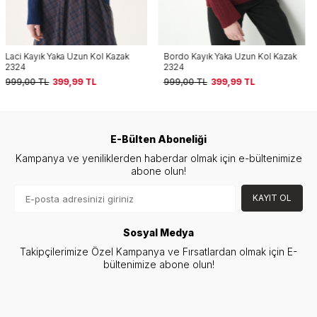
Bordo Kayık Yaka Uzun Kol Kazak
Yağ Yeşili Bisiklet Yaka Oversize
2324
Kazak 2450
999,00
TL
399,99
TL
999,00
TL
499,99
TL
E-Bülten Aboneliği
Kampanya ve yeniliklerden haberdar olmak için e-bültenimize
abone olun!
KAYIT OL
Sosyal Medya
Takipçilerimize Özel Kampanya ve Fırsatlardan olmak için E-
bültenimize abone olun!