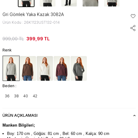
Gri Gömlek Yaka Kazak 3082A
Ürün Kodu : 26K1123UST132-014
999,00
TL
399,99
TL
Renk
Beden :
36
38
40
42
ÜRÜN AÇIKLAMASI
Manken Bilgileri;
Boy: 170 cm , Göğüs: 81 cm , Bel: 60 cm , Kalça: 90 cm