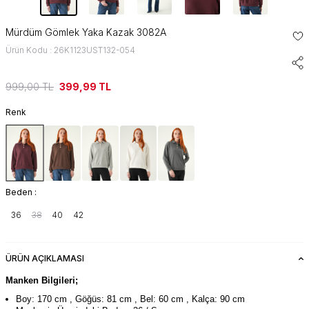
Mürdüm Gömlek Yaka Kazak 3082A
Ürün Kodu : 26K1123UST132-054
999,00
TL
399,99
TL
Renk
Beden :
36
38
40
42
ÜRÜN AÇIKLAMASI
Manken Bilgileri;
Boy: 170 cm , Göğüs: 81 cm , Bel: 60 cm , Kalça: 90 cm