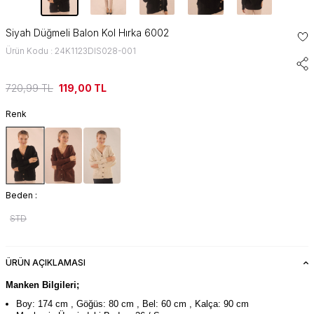
Siyah Düğmeli Balon Kol Hırka 6002
Ürün Kodu : 24K1123DIS028-001
720,99
TL
119,00
TL
Renk
Beden :
STD
ÜRÜN AÇIKLAMASI
Manken Bilgileri;
Boy: 174 cm , Göğüs: 80 cm , Bel: 60 cm , Kalça: 90 cm