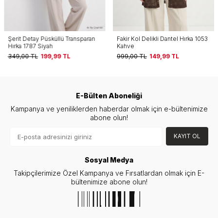
Şerit Detay Püsküllü Transparan
Fakir Kol Delikli Dantel Hırka 1053
Hırka 1787 Siyah
Kahve
349,00
TL
199,99
TL
999,00
TL
149,99
TL
E-Bülten Aboneliği
Kampanya ve yeniliklerden haberdar olmak için e-bültenimize
abone olun!
KAYIT OL
Sosyal Medya
Takipçilerimize Özel Kampanya ve Fırsatlardan olmak için E-
bültenimize abone olun!