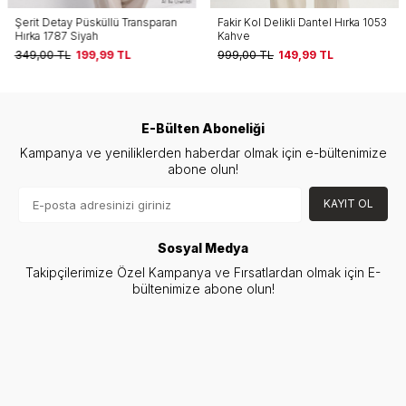
Şerit Detay Püsküllü Transparan
Fakir Kol Delikli Dantel Hırka 1053
Hırka 1787 Siyah
Kahve
349,00
TL
199,99
TL
999,00
TL
149,99
TL
E-Bülten Aboneliği
Kampanya ve yeniliklerden haberdar olmak için e-bültenimize
abone olun!
KAYIT OL
Sosyal Medya
Takipçilerimize Özel Kampanya ve Fırsatlardan olmak için E-
bültenimize abone olun!