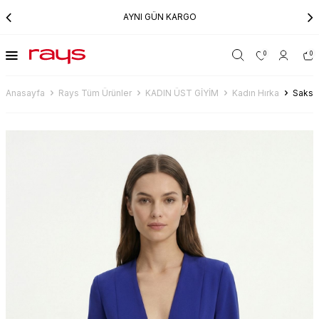
AYNI GÜN KARGO
0
0
Anasayfa
Rays Tüm Ürünler
KADIN ÜST GİYİM
Kadın Hırka
Saks P