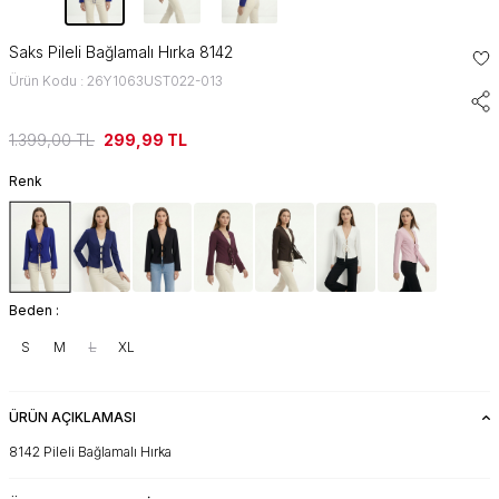
Saks Pileli Bağlamalı Hırka 8142
Ürün Kodu : 26Y1063UST022-013
1.399,00
TL
299,99
TL
Renk
Beden :
S
M
L
XL
ÜRÜN AÇIKLAMASI
8142 Pileli Bağlamalı Hırka