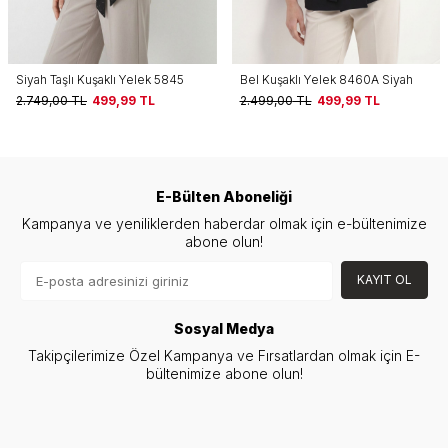
Bel Kuşaklı Yelek 8460A Siyah
Bel Kuşaklı Yelek 8460A Kahve
2.499,00
TL
499,99
TL
2.499,00
TL
499,99
TL
E-Bülten Aboneliği
Kampanya ve yeniliklerden haberdar olmak için e-bültenimize
abone olun!
KAYIT OL
Sosyal Medya
Takipçilerimize Özel Kampanya ve Fırsatlardan olmak için E-
bültenimize abone olun!