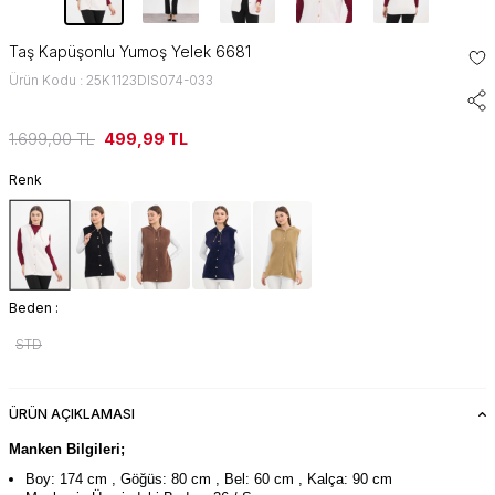
Taş Kapüşonlu Yumoş Yelek 6681
Ürün Kodu : 25K1123DIS074-033
1.699,00
TL
499,99
TL
Renk
Beden :
STD
ÜRÜN AÇIKLAMASI
Manken Bilgileri;
Boy: 174 cm , Göğüs: 80 cm , Bel: 60 cm , Kalça: 90 cm