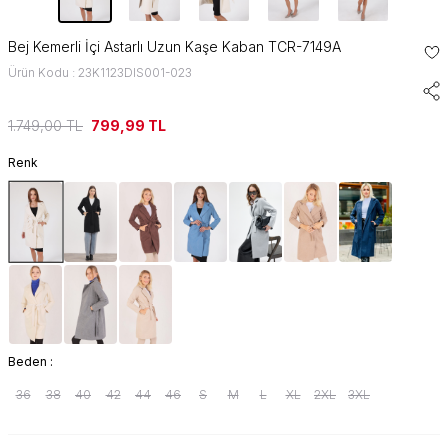
Bej Kemerli İçi Astarlı Uzun Kaşe Kaban TCR-7149A
Ürün Kodu : 23K1123DIS001-023
1.749,00
TL
799,99
TL
Renk
Beden :
36
38
40
42
44
46
S
M
L
XL
2XL
3XL