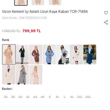
Vizon Kemerli İçi Astarlı Uzun Kaşe Kaban TCR-7149A
Ürün Kodu : 23K1123DIS001-016
1.749,00
TL
799,99
TL
Renk
Beden :
36
38
40
42
44
46
S
M
L
XL
2XL
3XL