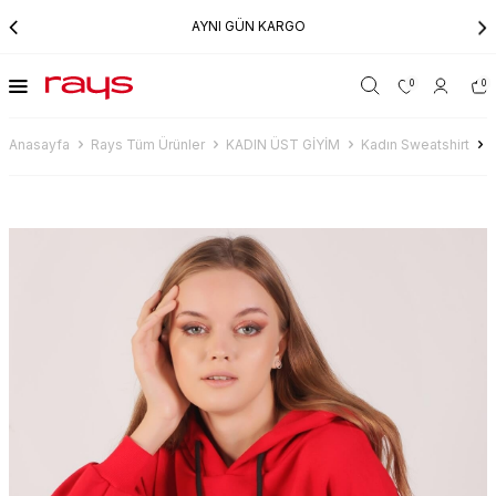
AYNI GÜN KARGO
0
0
Anasayfa
Rays Tüm Ürünler
KADIN ÜST GİYİM
Kadın Sweatshirt