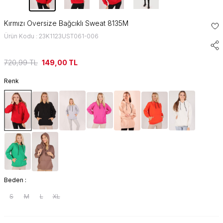
Kırmızı Oversize Bağcıklı Sweat 8135M
Ürün Kodu : 23K1123UST061-006
720,99
TL
149,00
TL
Renk
Beden :
S
M
L
XL