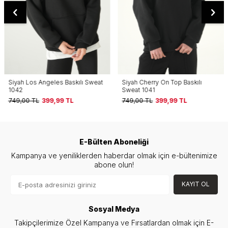
Siyah Los Angeles Baskılı Sweat
Siyah Cherry On Top Baskılı
1042
Sweat 1041
749,00
TL
399,99
TL
749,00
TL
399,99
TL
E-Bülten Aboneliği
Kampanya ve yeniliklerden haberdar olmak için e-bültenimize
abone olun!
KAYIT OL
Sosyal Medya
Takipçilerimize Özel Kampanya ve Fırsatlardan olmak için E-