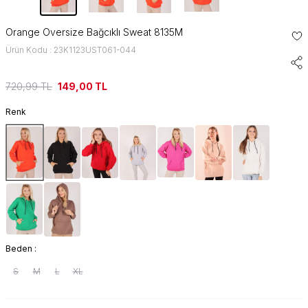
Orange Oversize Bağcıklı Sweat 8135M
Ürün Kodu : 23K1123UST061-044
720,99
TL
149,00
TL
Renk
Beden :
S
M
L
XL