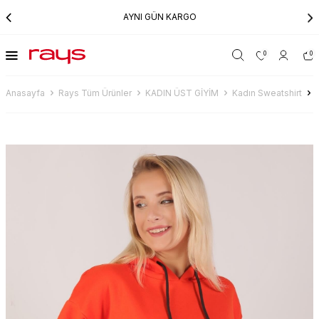
AYNI GÜN KARGO
0
0
Anasayfa
Rays Tüm Ürünler
KADIN ÜST GİYİM
Kadın Sweatshirt