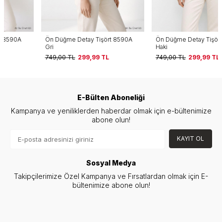
Ön Düğme Detay Tişört 8590A
Ön Düğme Detay Tişört 8590A
Gri
Haki
749,00
TL
299,99
TL
749,00
TL
299,99
TL
E-Bülten Aboneliği
Kampanya ve yeniliklerden haberdar olmak için e-bültenimize
abone olun!
KAYIT OL
Sosyal Medya
Takipçilerimize Özel Kampanya ve Fırsatlardan olmak için E-
bültenimize abone olun!