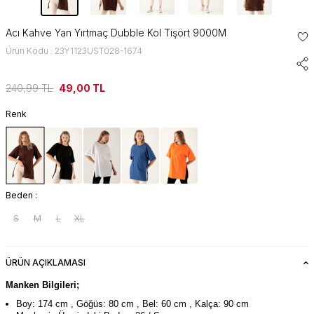
Acı Kahve Yan Yırtmaç Dubble Kol Tişört 9000M
Ürün Kodu : 23Y1123UST028-1674
240,99
TL
49,00
TL
Renk
Beden :
S
M
L
XL
ÜRÜN AÇIKLAMASI
Manken Bilgileri;
Boy: 174 cm , Göğüs: 80 cm , Bel: 60 cm , Kalça: 90 cm