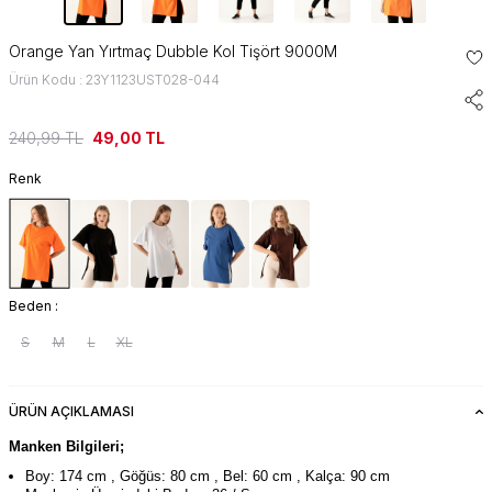
Orange Yan Yırtmaç Dubble Kol Tişört 9000M
Ürün Kodu : 23Y1123UST028-044
240,99
TL
49,00
TL
Renk
Beden :
S
M
L
XL
ÜRÜN AÇIKLAMASI
Manken Bilgileri;
Boy: 174 cm , Göğüs: 80 cm , Bel: 60 cm , Kalça: 90 cm