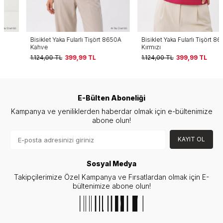
Bisiklet Yaka Fularlı Tişört 8650A
Bisiklet Yaka Fularlı Tişört 8650A
Kahve
Kırmızı
1.124,00
TL
399,99
TL
1.124,00
TL
399,99
TL
E-Bülten Aboneliği
Kampanya ve yeniliklerden haberdar olmak için e-bültenimize
abone olun!
KAYIT OL
Sosyal Medya
Takipçilerimize Özel Kampanya ve Fırsatlardan olmak için E-
bültenimize abone olun!