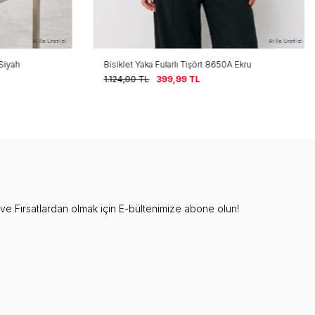
Siyah
Bisiklet Yaka Fularlı Tişört 8650A Ekru
1.124,00
TL
399,99
TL
e Fırsatlardan olmak için E-bültenimize abone olun!