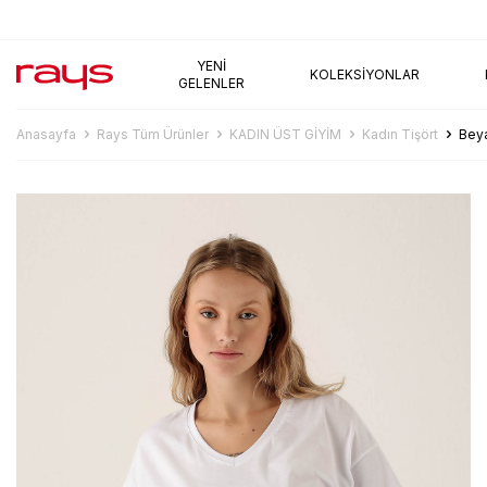
AYNI GÜN KARGO
YENI
KOLEKSIYONLAR
GELENLER
Anasayfa
Rays Tüm Ürünler
KADIN ÜST GİYİM
Kadın Tişört
Beya