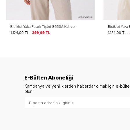
Bisiklet Yaka Fularlı Tişört 8650A Kahve
Bisiklet Yaka F
1.124,00
TL
399,99
TL
1.124,00
TL
E-Bülten Aboneliği
Kampanya ve yeniliklerden haberdar olmak için e-bült
olun!