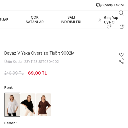
Sipariş Takibi
ÇOK
SALI
Giriş Yap -
SUAR
SATANLAR
İNDIRIMLERI
Üye Ol
0
0
Beyaz V Yaka Oversize Tişört 9002M
Ürün Kodu : 23Y1123UST030-002
240,99
TL
69,00
TL
Renk
Beden :