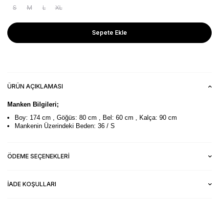
S
M
L
XL
Sepete Ekle
ÜRÜN AÇIKLAMASI
Manken Bilgileri;
Boy: 174 cm , Göğüs: 80 cm , Bel: 60 cm , Kalça: 90 cm
Mankenin Üzerindeki Beden: 36 / S
ÖDEME SEÇENEKLERI
İADE KOŞULLARI