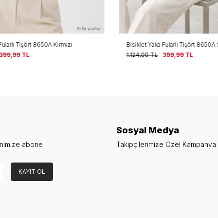
ularlı Tişört 8650A Kırmızı
Bisiklet Yaka Fularlı Tişört 8650A 
399,99
TL
1.124,00
TL
399,99
TL
Sosyal Medya
enimize abone
Takipçilerimize Özel Kampanya v
KAYIT OL