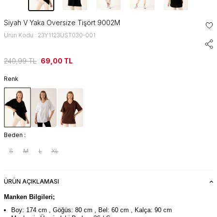
Siyah V Yaka Oversize Tişört 9002M
Ürün Kodu : 23Y1123UST030-001
240,99
TL
69,00
TL
Renk
Beden :
S
M
L
XL
ÜRÜN AÇIKLAMASI
Manken Bilgileri;
Boy: 174 cm , Göğüs: 80 cm , Bel: 60 cm , Kalça: 90 cm