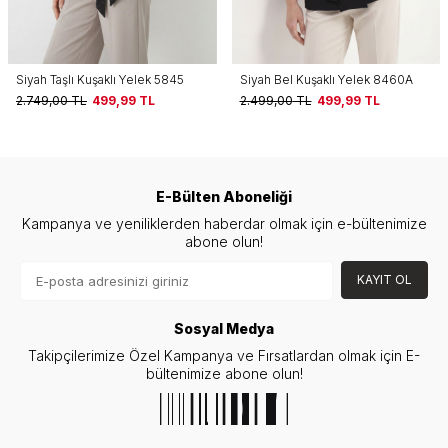
Siyah Bel Kuşaklı Yelek 8460A
Bel Kuşaklı Yelek 8460A Kahve
2.499,00
TL
499,99
TL
2.499,00
TL
499,99
TL
E-Bülten Aboneliği
Kampanya ve yeniliklerden haberdar olmak için e-bültenimize
abone olun!
KAYIT OL
Sosyal Medya
Takipçilerimize Özel Kampanya ve Fırsatlardan olmak için E-
bültenimize abone olun!