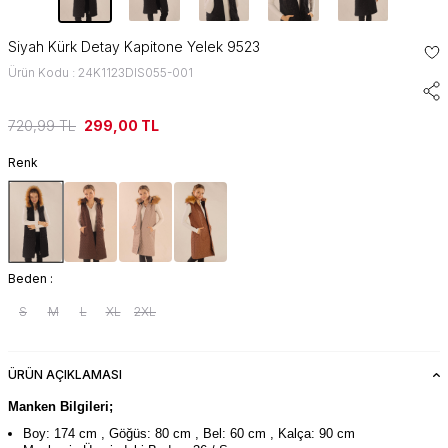
Siyah Kürk Detay Kapitone Yelek 9523
Ürün Kodu : 24K1123DIS055-001
720,99
TL
299,00
TL
Renk
Beden :
S
M
L
XL
2XL
ÜRÜN AÇIKLAMASI
Manken Bilgileri;
Boy: 174 cm , Göğüs: 80 cm , Bel: 60 cm , Kalça: 90 cm