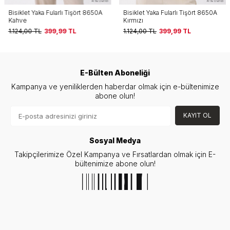
Bisiklet Yaka Fularlı Tişört 8650A
Bisiklet Yaka Fularlı Tişört 8650A
Kahve
Kırmızı
1.124,00
TL
399,99
TL
1.124,00
TL
399,99
TL
E-Bülten Aboneliği
Kampanya ve yeniliklerden haberdar olmak için e-bültenimize
abone olun!
KAYIT OL
Sosyal Medya
Takipçilerimize Özel Kampanya ve Fırsatlardan olmak için E-
bültenimize abone olun!