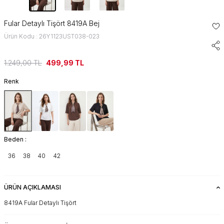
Fular Detaylı Tişört 8419A Bej
Ürün Kodu : 26Y1123UST038-023
1.249,00
TL
499,99
TL
Renk
Beden :
36
38
40
42
ÜRÜN AÇIKLAMASI
8419A Fular Detaylı Tişört