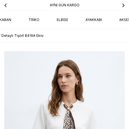
KARGO
AYNI GÜN KARG
KABAN
TRIKO
ELBISE
AYAKKABI
AKSE
r Detaylı Tişört 8419A Ekru