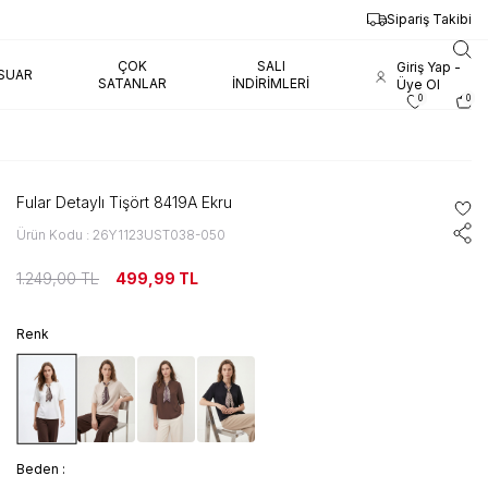
O
Sipariş Takibi
ÇOK
SALI
Giriş Yap -
SUAR
SATANLAR
İNDIRIMLERI
Üye Ol
0
0
Fular Detaylı Tişört 8419A Ekru
Ürün Kodu : 26Y1123UST038-050
1.249,00
TL
499,99
TL
Renk
Beden :