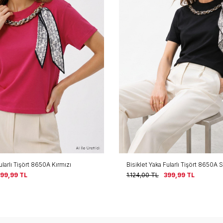
ularlı Tişört 8650A Kırmızı
Bisiklet Yaka Fularlı Tişört 8650A 
399,99
TL
1.124,00
TL
399,99
TL