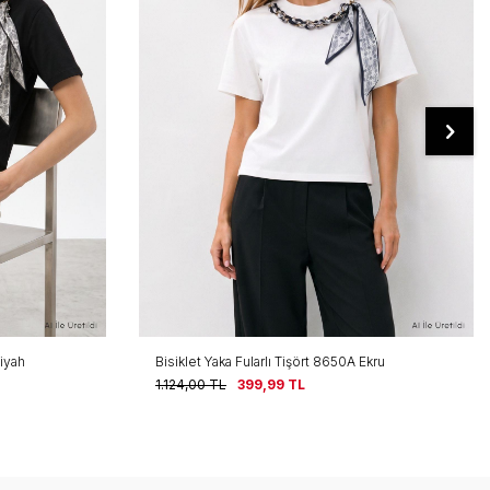
Siyah
Bisiklet Yaka Fularlı Tişört 8650A Ekru
1.124,00
TL
399,99
TL