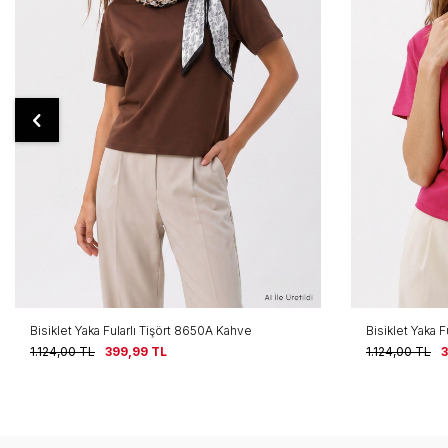
Bisiklet Yaka Fularlı Tişört 8650A Kahve
Bisiklet Yaka F
1.124,00
TL
399,99
TL
1.124,00
TL