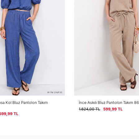
ısa Kol Bluz Pantolon Takım
İnce Askılı Bluz Pantolon Takım 8
1.624,00
TL
599,99
TL
599,99
TL