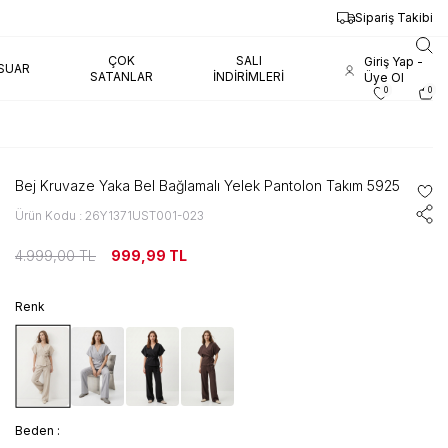
AYNI GÜN KARGO
Sipariş Takibi
ÇOK
SALI
Giriş Yap -
SUAR
SATANLAR
İNDIRIMLERI
Üye Ol
0
0
Bej Kruvaze Yaka Bel Bağlamalı Yelek Pantolon Takım 5925
Ürün Kodu : 26Y1371UST001-023
4.999,00
TL
999,99
TL
Renk
Beden :