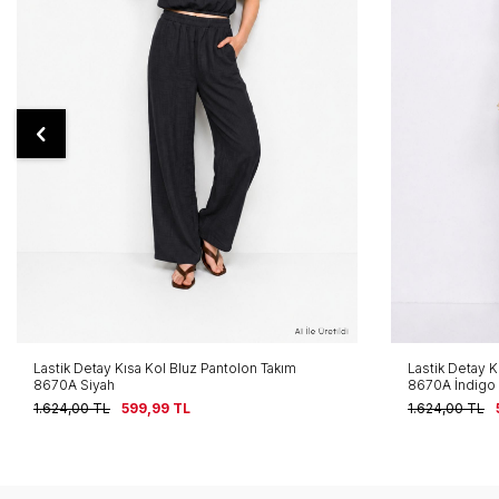
Lastik Detay Kısa Kol Bluz Pantolon Takım
Lastik Detay K
8670A Siyah
8670A İndigo
1.624,00
TL
599,99
TL
1.624,00
TL