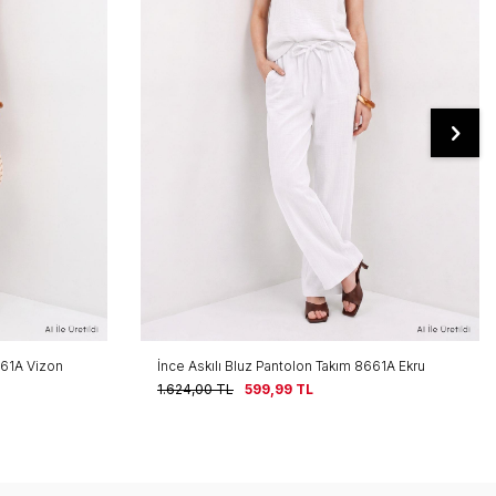
661A Vizon
İnce Askılı Bluz Pantolon Takım 8661A Ekru
1.624,00
TL
599,99
TL