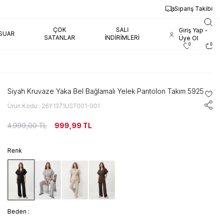
AYNI GÜN KARGO
Sipariş Takibi
ÇOK
SALI
Giriş Yap -
SUAR
SATANLAR
İNDIRIMLERI
Üye Ol
0
0
Siyah Kruvaze Yaka Bel Bağlamalı Yelek Pantolon Takım 5925
Ürün Kodu : 26Y1371UST001-001
4.999,00
TL
999,99
TL
Renk
Beden :