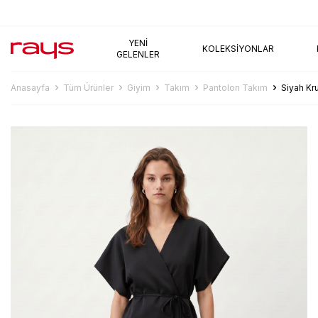
AYNI GÜN KARGO
YENI
KOLEKSIYONLAR
GELENLER
Anasayfa
Tüm Ürünler
Giyim
Takım
Pantolon Takım
Siyah Kr