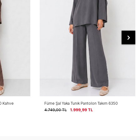
50 Kahve
Füme Şal Yaka Tunik Pantolon Takım 6350
4.749,00
TL
1.999,99
TL