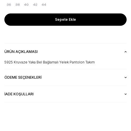
36
38
40
42
44
Sepete Ekle
ÜRÜN AÇIKLAMASI
5925 Kruvaze Yaka Bel Bağlamalı Yelek Pantolon Takım
ÖDEME SEÇENEKLERI
İADE KOŞULLARI