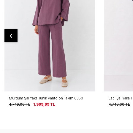
Mürdüm Şal Yaka Tunik Pantolon Takım 6350
Laci Şal Yaka 
4.749,00
TL
1.999,99
TL
4.749,00
TL