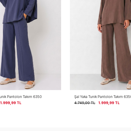
Tunik Pantolon Takım 6350
Şal Yaka Tunik Pantolon Takım 63
1.999,99
TL
4.749,00
TL
1.999,99
TL