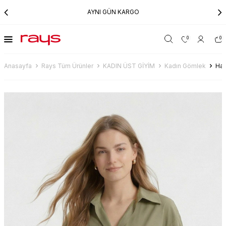
AYNI GÜN KARGO
0
0
Anasayfa
Rays Tüm Ürünler
KADIN ÜST GİYİM
Kadın Gömlek
Hak