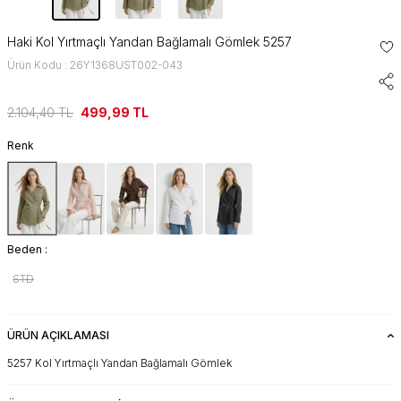
Haki Kol Yırtmaçlı Yandan Bağlamalı Gömlek 5257
Ürün Kodu : 26Y1368UST002-043
2.104,40
TL
499,99
TL
Renk
Beden :
STD
ÜRÜN AÇIKLAMASI
5257 Kol Yırtmaçlı Yandan Bağlamalı Gömlek