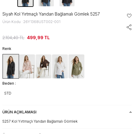
Siyah Kol Yırtmaçlı Yandan Bağlamalı Gömlek 5257
Ürün Kodu : 26Y1368UST002-001
2.104,40
TL
499,99
TL
Renk
Beden :
STD
ÜRÜN AÇIKLAMASI
5257 Kol Yırtmaçlı Yandan Bağlamalı Gömlek