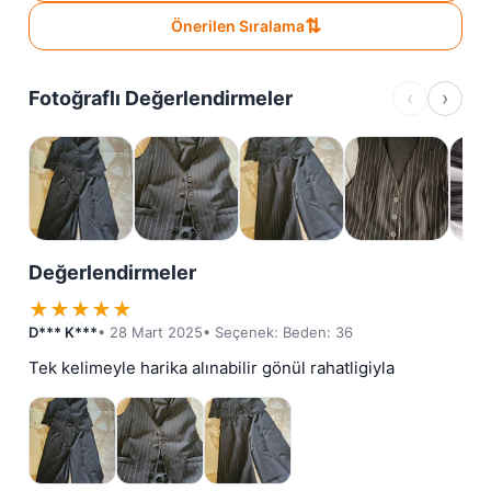
⇅
Önerilen Sıralama
‹
›
Fotoğraflı Değerlendirmeler
Değerlendirmeler
★
★
★
★
★
D*** K***
• 28 Mart 2025
• Seçenek: Beden: 36
Tek kelimeyle harika alınabilir gönül rahatligiyla