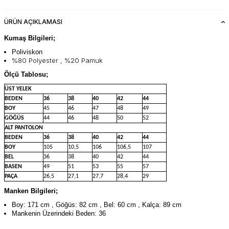
ÜRÜN AÇIKLAMASI
Kumaş Bilgileri;
Poliviskon
%80 Polyester , %20 Pamuk
Ölçü Tablosu;
ÜST YELEK
BEDEN
36
38
40
42
44
BOY
45
46
47
48
49
GÖĞÜS
44
46
48
50
52
ALT PANTOLON
BEDEN
36
38
40
42
44
BOY
105
10,5
106
106,5
107
BEL
36
38
40
42
44
BASEN
49
51
53
55
57
PAÇA
26,5
27,1
27,7
28,4
29
Manken Bilgileri;
Boy: 171 cm , Göğüs: 82 cm , Bel: 60 cm , Kalça: 89 cm
Mankenin Üzerindeki Beden: 36