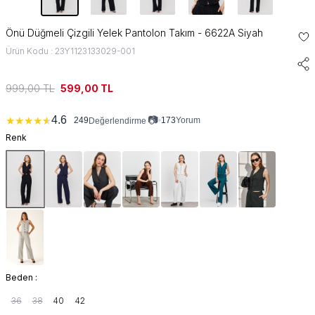
Önü Düğmeli Çizgili Yelek Pantolon Takım - 6622A Siyah
Ürün Kodu : 23Y1123133029-001
999,00
TL
599,00
TL
📷
4.6
★
★
★
★
★
249
•
173
Yorum
Değerlendirme
Renk
Beden :
36
38
40
42