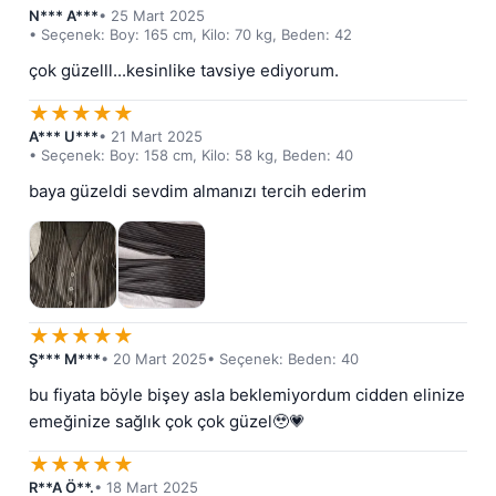
N*** A***
• 25 Mart 2025
• Seçenek: Boy: 165 cm, Kilo: 70 kg, Beden: 42
çok güzelll...kesinlike tavsiye ediyorum.
★
★
★
★
★
A*** U***
• 21 Mart 2025
• Seçenek: Boy: 158 cm, Kilo: 58 kg, Beden: 40
baya güzeldi sevdim almanızı tercih ederim
★
★
★
★
★
Ş*** M***
• 20 Mart 2025
• Seçenek: Beden: 40
bu fiyata böyle bişey asla beklemiyordum cidden elinize 
emeğinize sağlık çok çok güzel🥹💗
★
★
★
★
★
R**A Ö**.
• 18 Mart 2025