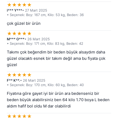
★
★
★
★
★
I*** Y***
• 27 Mart 2025
• Seçenek: Boy: 167 cm, Kilo: 53 kg, Beden: 36
çok güzel bir ürün
★
★
★
★
★
M*** O***
• 26 Mart 2025
• Seçenek: Boy: 171 cm, Kilo: 83 kg, Beden: 42
Takımı çok beğendim bir beden büyük alsaydım daha 
güzel olacaktı esnek bir takım değil ama bu fiyata çok 
güzel
★
★
★
★
★
F** K**.
• 26 Mart 2025
• Seçenek: Boy: 170 cm, Kilo: 60 kg, Beden: 40
Fiyatına göre gayet iyi bir ürün ara bedenseniz bir 
beden büyük alabilirsiniz ben 64 kilo 1.70 boya L beden 
aldım hafif bol oldu M dar olabilirdi
★
★
★
★
★