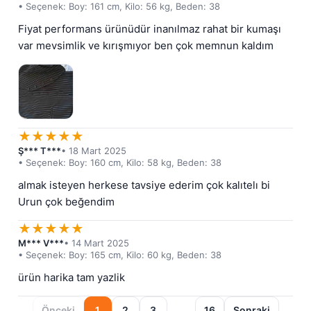
• Seçenek: Boy: 161 cm, Kilo: 56 kg, Beden: 38
Fiyat performans ürünüdür inanılmaz rahat bir kumaşı 
var mevsimlik ve kırışmıyor ben çok memnun kaldım
★
★
★
★
★
Ş*** T***
• 18 Mart 2025
• Seçenek: Boy: 160 cm, Kilo: 58 kg, Beden: 38
almak isteyen herkese tavsiye ederim çok kalıtelı bi 
Urun çok beğendim
★
★
★
★
★
M*** V***
• 14 Mart 2025
• Seçenek: Boy: 165 cm, Kilo: 60 kg, Beden: 38
ürün harika tam yazlik
Önceki
1
2
3
…
16
Sonraki