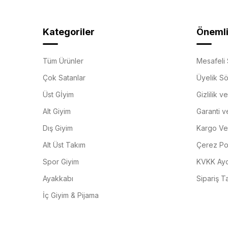
Kategoriler
Önemli 
Tüm Ürünler
Mesafeli 
Çok Satanlar
Üyelik S
Üst Gİyim
Gizlilik v
Alt Giyim
Garanti v
Dış Giyim
Kargo Ve 
Alt Üst Takım
Çerez Pol
Spor Giyim
KVKK Ayd
Ayakkabı
Sipariş T
İç Giyim & Pijama