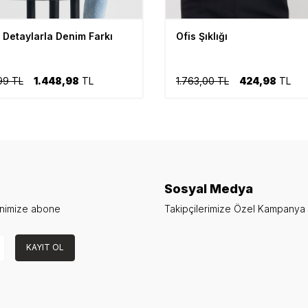
 Detaylarla Denim Farkı
Ofis Şıklığı
99 TL
1.448,98
TL
1.763,00 TL
424,98
TL
Sosyal Medya
enimize abone
Takipçilerimize Özel Kampanya v
KAYIT OL