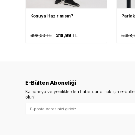
Koşuya Hazır mısın?
Parlak
498,00 TL
218,99
TL
5.358,
E-Bülten Aboneliği
Kampanya ve yeniliklerden haberdar olmak için e-bült
olun!