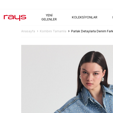
AYNI GÜN KARGO
YENI
KOLEKSIYONLAR
GELENLER
Anasayfa
Kombini Tamamla
Parlak Detaylarla Denim Fark