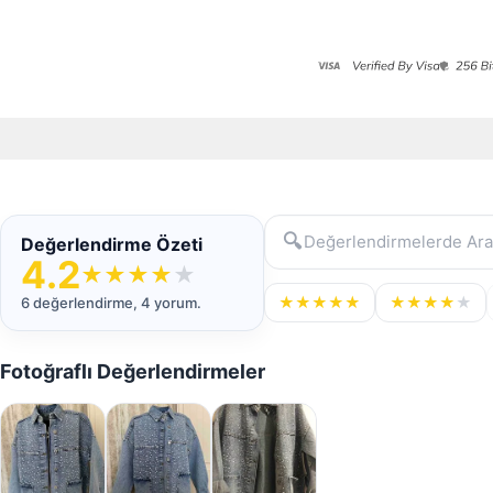
🔍
Değerlendirme Özeti
4.2
★
★
★
★
★
★
★
★
★
★
★
★
★
★
★
6 değerlendirme, 4 yorum.
Fotoğraflı Değerlendirmeler