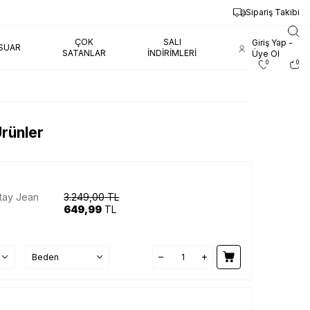
Sipariş Takibi
ÇOK
SALI
Giriş Yap -
SUAR
SATANLAR
İNDIRIMLERI
Üye Ol
0
0
rünler
tay Jean
3.249,00
TL
649,99
TL