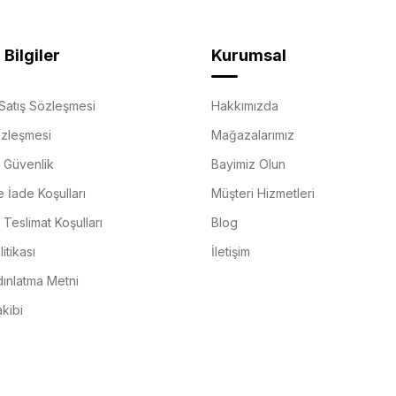
Bilgiler
Kurumsal
Satış Sözleşmesi
Hakkımızda
özleşmesi
Mağazalarımız
e Güvenlik
Bayimiz Olun
e İade Koşulları
Müşteri Hizmetleri
Teslimat Koşulları
Blog
itikası
İletişim
ınlatma Metni
akibi