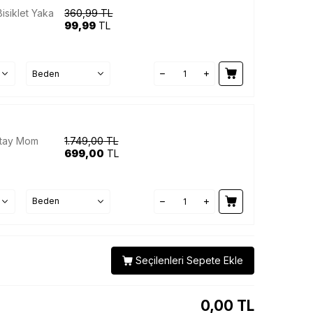
isiklet Yaka
360,99
TL
99,99
TL
etay Mom
1.749,00
TL
699,00
TL
Seçilenleri Sepete Ekle
0,00
TL