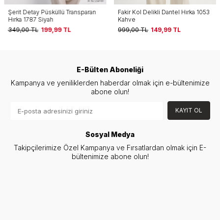
Şerit Detay Püsküllü Transparan
Fakir Kol Delikli Dantel Hırka 1053
Hırka 1787 Siyah
Kahve
349,00
TL
199,99
TL
999,00
TL
149,99
TL
E-Bülten Aboneliği
Kampanya ve yeniliklerden haberdar olmak için e-bültenimize
abone olun!
KAYIT OL
Sosyal Medya
Takipçilerimize Özel Kampanya ve Fırsatlardan olmak için E-
bültenimize abone olun!