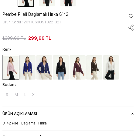
Pembe Pileli Bağlamalı Hırka 8142
Ürün Kodu : 26Y1063UST022-021
1.399,00
TL
299,99
TL
Renk
Beden :
S
M
L
XL
ÜRÜN AÇIKLAMASI
8142 Pileli Bağlamalı Hırka