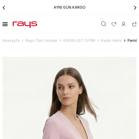
AYNI GÜN KARGO
0
0
Anasayfa
Rays Tüm Ürünler
KADIN ÜST GİYİM
Kadın Hırka
Pembe 