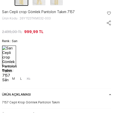
Sarı Cepli crop Gömlek Pantolon Takım 7157
Ürün Kodu : 26Y1123TKM032-003
2.499,00
TL
999,99
TL
Renk :
Sarı
Beden :
S
M
L
XL
ÜRÜN AÇIKLAMASI
7157 Cepli Krop Gömlek Pantolon Takım