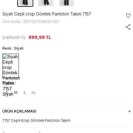
Siyah Cepli crop Gömlek Pantolon Takım 7157
Ürün Kodu : 26Y1123TKM032-001
2.499,00
TL
999,99
TL
Renk :
Siyah
Beden :
S
M
L
XL
ÜRÜN AÇIKLAMASI
7157 Cepli Krop Gömlek Pantolon Takım