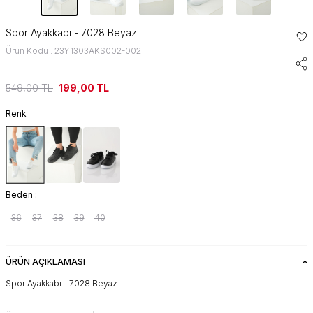
Spor Ayakkabı - 7028 Beyaz
Ürün Kodu : 23Y1303AKS002-002
549,00
TL
199,00
TL
Renk
Beden :
36
37
38
39
40
ÜRÜN AÇIKLAMASI
Spor Ayakkabı - 7028 Beyaz