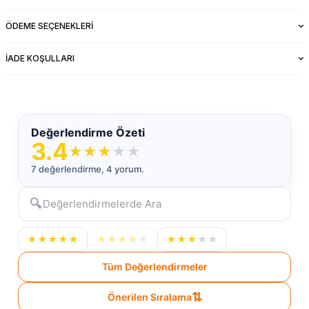
ÖDEME SEÇENEKLERI
İADE KOŞULLARI
Değerlendirme Özeti
3.4
★
★
★
★
★
7 değerlendirme, 4 yorum.
🔍
★
★
★
★
★
★
★
★
★
★
★
★
★
★
★
Tüm Değerlendirmeler
⇅
Önerilen Sıralama