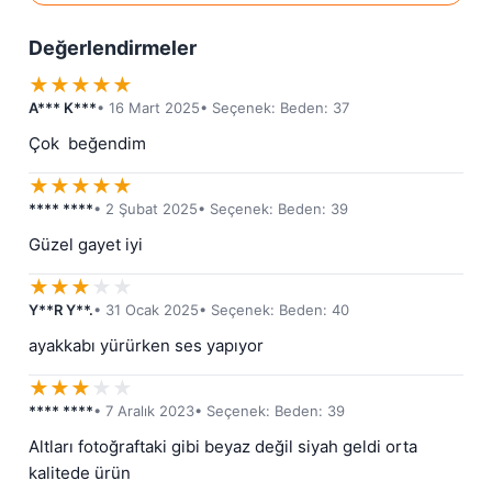
Değerlendirmeler
★
★
★
★
★
A*** K***
• 16 Mart 2025
• Seçenek: Beden: 37
Çok  beğendim
★
★
★
★
★
**** ****
• 2 Şubat 2025
• Seçenek: Beden: 39
Güzel gayet iyi
★
★
★
★
★
Y**R Y**.
• 31 Ocak 2025
• Seçenek: Beden: 40
ayakkabı yürürken ses yapıyor
★
★
★
★
★
**** ****
• 7 Aralık 2023
• Seçenek: Beden: 39
Altları fotoğraftaki gibi beyaz değil siyah geldi orta 
kalitede ürün