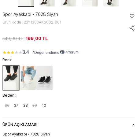
Spor Ayakkabı - 7028 Siyah
Ürün Kodu : 23Y1303AKS002-001
549,00
TL
199,00
TL
📷
3.4
★
★
★
★
★
7
•
4
Yorum
Değerlendirme
Renk
Beden :
36
37
38
39
40
ÜRÜN AÇIKLAMASI
Spor Ayakkabı - 7028 Siyah