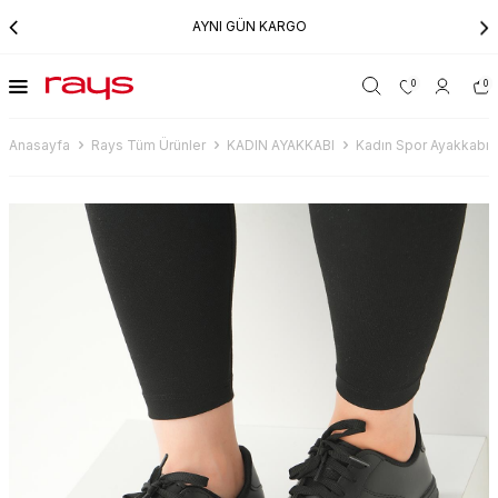
AYNI GÜN KARGO
0
0
Anasayfa
Rays Tüm Ürünler
KADIN AYAKKABI
Kadın Spor Ayakkabı