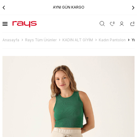
AYNI GÜN KARGO
0
0
Anasayfa
Rays Tüm Ürünler
KADIN ALT GİYİM
Kadın Pantolon
Yı