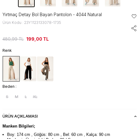
Yırtmaç Detay Bol Bayan Pantolon - 4044 Natural
Ürün Kodu : 23Y1123133078-1735
480,99
TL
199,00
TL
Renk
Beden :
S
M
L
XL
ÜRÜN AÇIKLAMASI
Manken Bilgileri;
Boy: 174 cm , Göğüs: 80 cm , Bel: 60 cm , Kalça: 90 cm