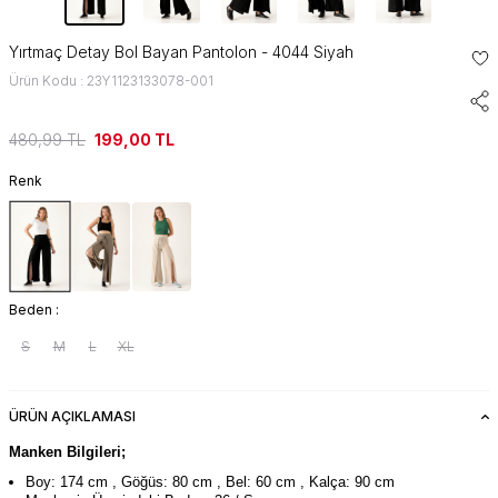
Yırtmaç Detay Bol Bayan Pantolon - 4044 Siyah
Ürün Kodu : 23Y1123133078-001
480,99
TL
199,00
TL
Renk
Beden :
S
M
L
XL
ÜRÜN AÇIKLAMASI
Manken Bilgileri;
Boy: 174 cm , Göğüs: 80 cm , Bel: 60 cm , Kalça: 90 cm