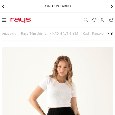
AYNI GÜN KARGO
0
0
Anasayfa
Rays Tüm Ürünler
KADIN ALT GİYİM
Kadın Pantolon
Yı