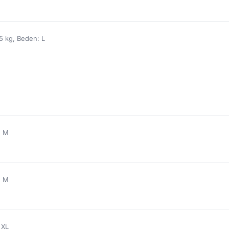
5 kg, Beden: L
: M
: M
 XL