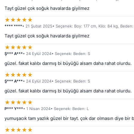
Tayt güzel çok soğuk havalarda giyilmez
★
★
★
★
★
**** ****
• 21 Şubat 2025
• Seçenek: Boy: 177 cm, Kilo: 84 kg, Beden:
Tayt güzel çok soğuk havalarda giyilmez
★
★
★
★
★
Ş*** A***
• 24 Eylül 2024
• Seçenek: Beden: S
güzel. fakat kalıbı darmış bi büyüğü alsam daha rahat olurdu.
★
★
★
★
★
Ş*** A***
• 24 Eylül 2024
• Seçenek: Beden: S
güzel. fakat kalıbı darmış bi büyüğü alsam daha rahat olurdu.
★
★
★
★
★
P*** Y***
• 1 Nisan 2024
• Seçenek: Beden: L
yumuşacık tam yazlık güzel bir tayt. çok dar olmasın diye bi
★
★
★
★
★