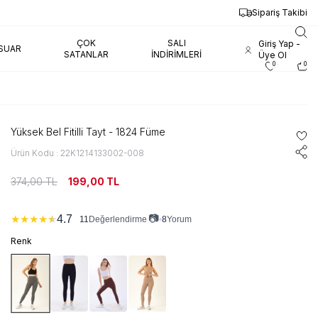
Sipariş Takibi
ÇOK
SALI
Giriş Yap -
SUAR
SATANLAR
İNDIRIMLERI
Üye Ol
0
0
Yüksek Bel Fitilli Tayt - 1824 Füme
Ürün Kodu : 22K1214133002-008
374,00
TL
199,00
TL
📷
4.7
★
★
★
★
★
11
•
8
Yorum
Değerlendirme
Renk