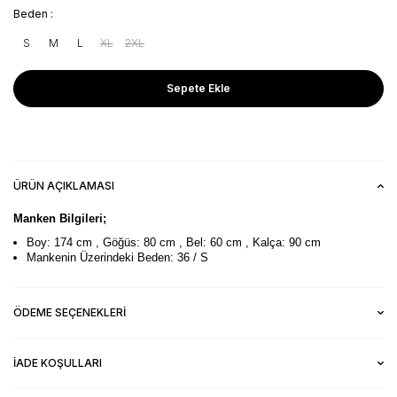
Beden :
S
M
L
XL
2XL
Sepete Ekle
ÜRÜN AÇIKLAMASI
Manken Bilgileri;
Boy: 174 cm , Göğüs: 80 cm , Bel: 60 cm , Kalça: 90 cm
Mankenin Üzerindeki Beden: 36 / S
ÖDEME SEÇENEKLERI
İADE KOŞULLARI