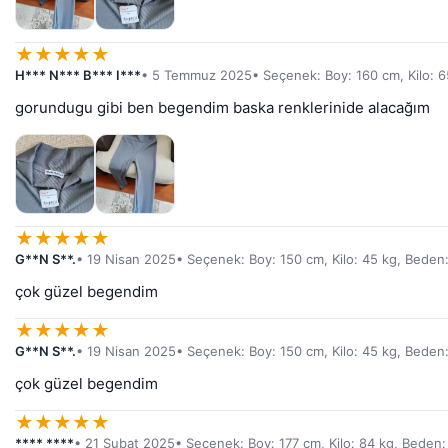
★
★
★
★
★
H*** N*** B*** I***
• 5 Temmuz 2025
• Seçenek: Boy: 160 cm, Kilo: 6
gorundugu gibi ben begendim baska renklerinide alacağım
★
★
★
★
★
G**N S**.
• 19 Nisan 2025
• Seçenek: Boy: 150 cm, Kilo: 45 kg, Beden
çok güzel begendim
★
★
★
★
★
G**N S**.
• 19 Nisan 2025
• Seçenek: Boy: 150 cm, Kilo: 45 kg, Beden
çok güzel begendim
★
★
★
★
★
**** ****
• 21 Şubat 2025
• Seçenek: Boy: 177 cm, Kilo: 84 kg, Beden: