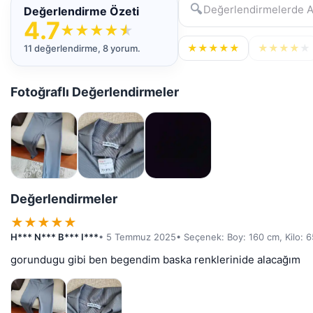
🔍
Değerlendirme Özeti
4.7
★
★
★
★
★
★
★
★
★
★
★
★
★
★
★
11 değerlendirme, 8 yorum.
Fotoğraflı Değerlendirmeler
Değerlendirmeler
★
★
★
★
★
H*** N*** B*** I***
• 5 Temmuz 2025
• Seçenek: Boy: 160 cm, Kilo: 6
gorundugu gibi ben begendim baska renklerinide alacağım