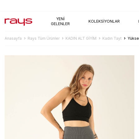
AYNI GÜN KARGO
YENI
KOLEKSIYONLAR
GELENLER
Anasayfa
Rays Tüm Ürünler
KADIN ALT GİYİM
Kadın Tayt
Yüksek