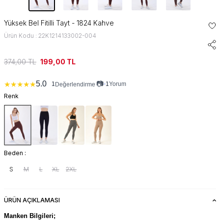
Yüksek Bel Fitilli Tayt - 1824 Kahve
Ürün Kodu : 22K1214133002-004
374,00
TL
199,00
TL
📷
5.0
★
★
★
★
★
1
•
1
Yorum
Değerlendirme
Renk
Beden :
S
M
L
XL
2XL
ÜRÜN AÇIKLAMASI
Manken Bilgileri;